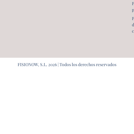
P
p
P
c
FISIONOW, S.L. 2026 | Todos los derechos reservados