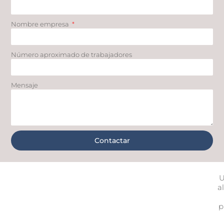
Nombre empresa
Número aproximado de trabajadores
Mensaje
Contactar
U
a
p