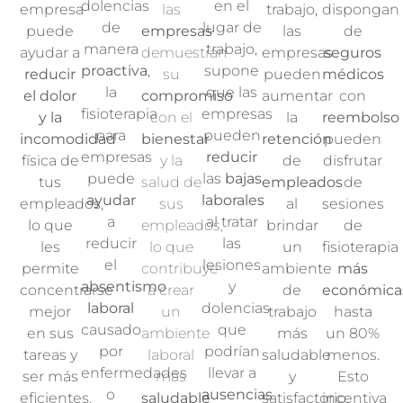
dolencias
en el
empresa
las
trabajo,
dispongan
de
lugar de
puede
empresas
las
de
manera
trabajo,
ayudar a
demuestran
empresas
seguros
proactiva
,
supone
reducir
su
pueden
médicos
la
que las
el dolor
compromiso
aumentar
con
fisioterapia
empresas
y la
con el
la
reembolso
para
pueden
incomodidad
bienestar
retención
pueden
empresas
reducir
física de
y la
de
disfrutar
puede
las
bajas
tus
salud de
empleados
de
ayudar
laborales
empleados,
sus
al
sesiones
a
al tratar
lo que
empleados,
brindar
de
reducir
las
les
lo que
un
fisioterapia
el
lesiones
permite
contribuye
ambiente
más
absentismo
y
concentrarse
a crear
de
económica
laboral
dolencias
mejor
un
trabajo
hasta
causado
que
en sus
ambiente
más
un 80%
por
podrían
tareas y
laboral
saludable
menos.
enfermedades
llevar a
ser más
más
y
Esto
o
ausencias
eficientes.
saludable
satisfactorio.
incentiva