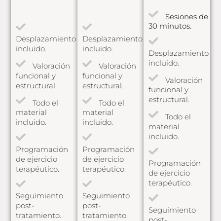
Sesiones de
30 minutos.
Desplazamiento
Desplazamiento
incluido.
incluido.
Desplazamiento
incluido.
Valoración
Valoración
funcional y
funcional y
Valoración
estructural.
estructural.
funcional y
estructural.
Todo el
Todo el
material
material
Todo el
incluido.
incluido.
material
incluido.
Programación
Programación
de ejercicio
de ejercicio
Programación
terapéutico.
terapéutico.
de ejercicio
terapéutico.
Seguimiento
Seguimiento
post-
post-
Seguimiento
tratamiento.
tratamiento.
post-