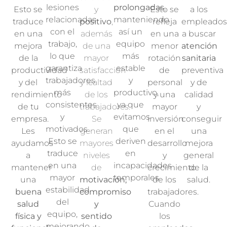
lesiones
prolongadas
,
Esto se
y
Esto se
a los
relacionadas
manteniendo
traduce
positivo
,
refleja
empleado
con el
así un
en una
además
en una
a buscar
trabajo,
equipo
mejora
de una
menor
atención
lo que
más
de la
mayor
rotación
sanitaria
garantiza
estable
productividad
satisfacción
de
preventiva
trabajadores
y
y del
y lealtad
personal
y de
más
productivo,
rendimiento
de los
y una
calidad
consistentes
ya que
de tu
trabajadores.
mayor
y
y
evitamos
empresa.
Se
inversión
conseguir
motivados.
que
Les
generan
en el
una
Esto se
deriven
ayudamos
mayores
desarrollo
mejora
traduce
en
a
niveles
y
general
en una
incapacidades
mantener
de
crecimiento
de la
mayor
temporales.
una
motivación,
de los
salud.
estabilidad
buena
compromiso
trabajadores.
del
salud
y
Cuando
equipo,
física y
sentido
los
mejorando