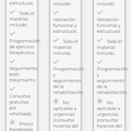
estructural.
incluido.
incluido.
Todo el
material
Valoración
Valoración
incluido.
funcional y
funcional y
estructural.
estructural.
Programación
Todo el
Todo el
de ejercicio
material
material
terapéutico.
incluido.
incluido.
Seguimiento
Programación
Programación
post-
y
y
tratamiento.
seguimiento
seguimiento
de la
de la
rehabilitación.
rehabilitación.
Consultas
gratuitas
No
No
por
aplicable a
aplicable a
whatsapp.
urgencias
urgencias
(consultar
(consultar
Precio
horarios del
horarios del
fisioterapia