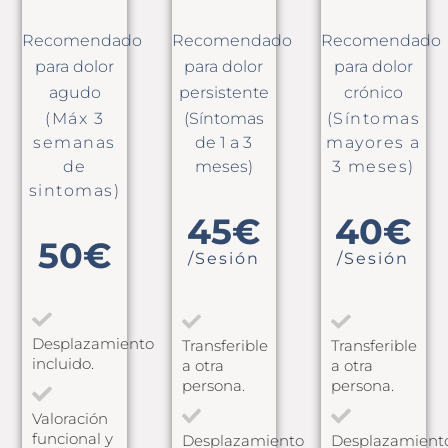
Recomendado
Recomendado
Recomendado
para dolor
para dolor
para dolor
agudo
persistente
crónico
(Máx 3
(Síntomas
(Síntomas
semanas
de 1 a 3
mayores a
de
meses)
3 meses)
sintomas)
45€
40€
50€
/Sesión
/Sesión
Desplazamiento
Transferible
Transferible
incluido.
a otra
a otra
persona.
persona.
Valoración
funcional y
Desplazamiento
Desplazamient