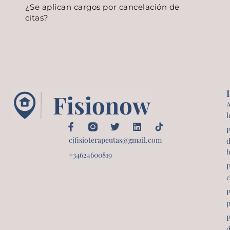
¿Se aplican cargos por cancelación de
citas?
A
l
P
cjfisioterapeutas@gmail.com
+34624600819
P
c
P
p
P